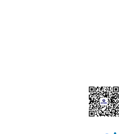
LiDAR Security Solution
Booking System
Intelligent Fall Detection System
Overheight Detection Syst
Indoor 3D Personnel Positioning
System
Intelligent People Counting
System