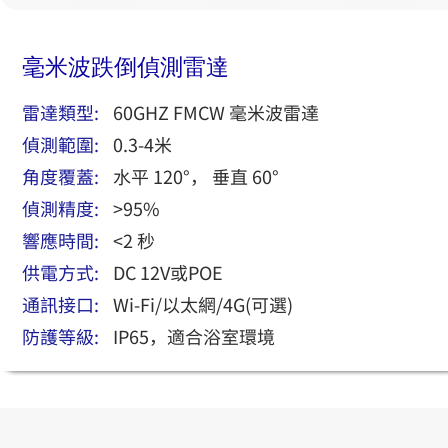
毫米波跌倒偵測雷達
雷達類型:
60GHZ FMCW 毫米波雷達
偵測範圍:
0.3-4米
角度覆蓋:
水平 120°， 垂直 60°
偵測精度:
>95%
響應時間:
<2 秒
供電方式:
DC 12V或POE
通訊接口:
Wi-Fi/以太網/4G(可選)
防護等級:
IP65，適合浴室環境