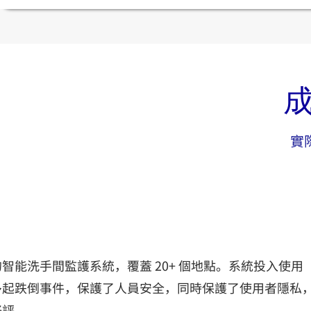
實
智能洗手間監護系統
智能洗手間監護系統，覆蓋 20+ 個地點。系統投入使用
多起跌倒事件，保護了人員安全，同時保護了使用者隱私
好評。