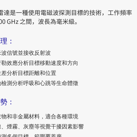
雷達是一種使用電磁波探測目標的技術，工作頻率
-300 GHz 之間，波長為毫米級。
原理：
米波信號並接收反射波
普勒效應分析目標移動速度和方向
位差分析目標距離和位置
動檢測分析呼吸和心跳等生命體徵
優勢：
衣物和非金屬材料，適合各種環境
線、煙霧、灰塵等視覺干擾因素影響
偵測多個目標，範圍覆蓋廣