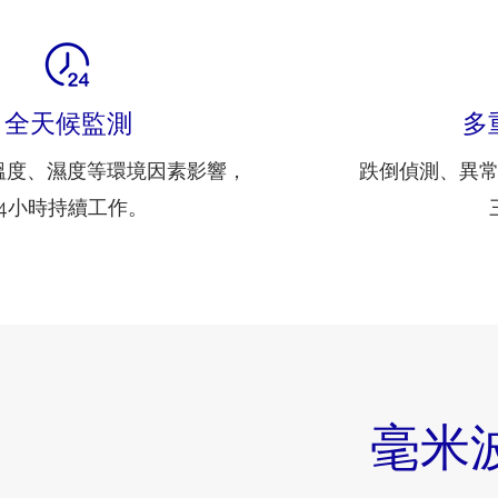
全天候監測
多
溫度、濕度等環境因素影響，
跌倒偵測、異
24小時持續工作。
毫米