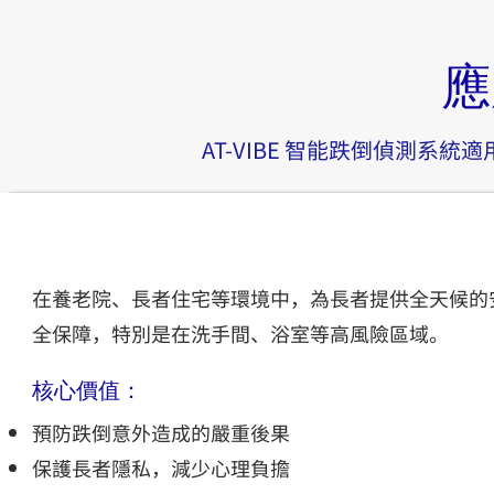
應
AT-VIBE 智能跌倒偵測系
長者護理
在養老院、長者住宅等環境中，為長者提供全天候的
全保障，特別是在洗手間、浴室等高風險區域。
核心價值：
預防跌倒意外造成的嚴重後果
保護長者隱私，減少心理負擔