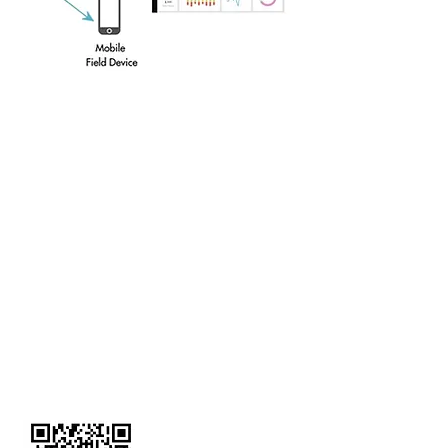
Care 24Hrs
Booking System
Elderly Health & Safety
Smart Monitoring System
Overheight Detection System
Care 24Hrs
Elderly Health & Safety
Smart Monitoring System