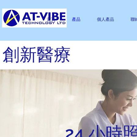
首頁
產品
個人產品
聯
創新醫療
24 小時